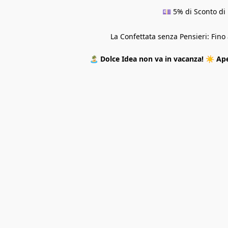
💷 5% di Sconto di 
La Confettata senza Pensieri: Fin
🏝️
Dolce Idea non va in vacanza!
☀️
Ape