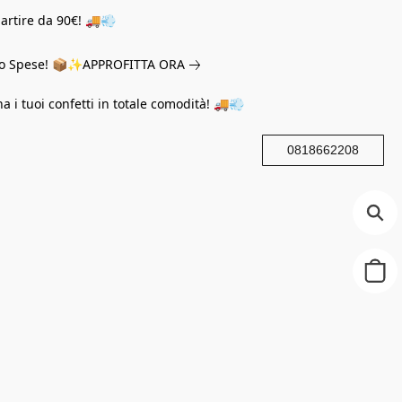
partire da 90€! 🚚💨
eno Spese! 📦✨
APPROFITTA ORA
na i tuoi confetti in totale comodità! 🚚💨
0818662208