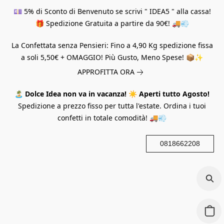
💷 5% di Sconto di Benvenuto se scrivi " IDEA5 " alla cassa!
🎁 Spedizione Gratuita a partire da 90€! 🚚💨
La Confettata senza Pensieri: Fino a 4,90 Kg spedizione fissa
a soli 5,50€ + OMAGGIO! Più Gusto, Meno Spese! 📦✨
APPROFITTA ORA
🏝️
Dolce Idea non va in vacanza!
☀️
Aperti tutto Agosto!
Spedizione a prezzo fisso per tutta l'estate. Ordina i tuoi
confetti in totale comodità! 🚚💨
0818662208