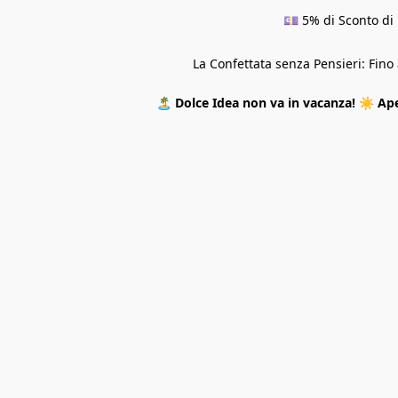
💷 5% di Sconto di 
La Confettata senza Pensieri: Fin
🏝️
Dolce Idea non va in vacanza!
☀️
Ape