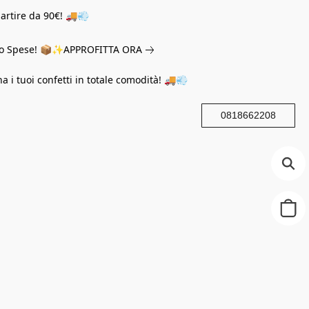
partire da 90€! 🚚💨
eno Spese! 📦✨
APPROFITTA ORA
na i tuoi confetti in totale comodità! 🚚💨
0818662208