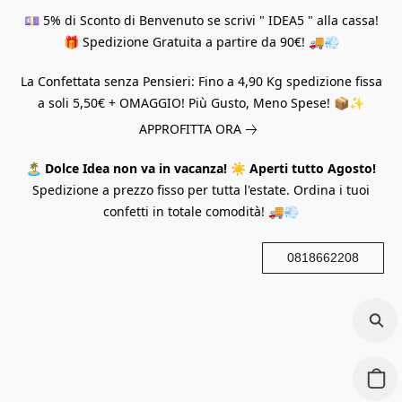
💷 5% di Sconto di Benvenuto se scrivi " IDEA5 " alla cassa!
🎁 Spedizione Gratuita a partire da 90€! 🚚💨
La Confettata senza Pensieri: Fino a 4,90 Kg spedizione fissa
a soli 5,50€ + OMAGGIO! Più Gusto, Meno Spese! 📦✨
APPROFITTA ORA
🏝️
Dolce Idea non va in vacanza!
☀️
Aperti tutto Agosto!
Spedizione a prezzo fisso per tutta l'estate. Ordina i tuoi
confetti in totale comodità! 🚚💨
0818662208