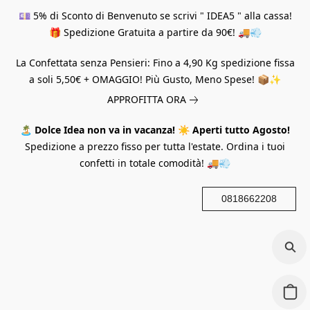
💷 5% di Sconto di Benvenuto se scrivi " IDEA5 " alla cassa!
🎁 Spedizione Gratuita a partire da 90€! 🚚💨
La Confettata senza Pensieri: Fino a 4,90 Kg spedizione fissa
a soli 5,50€ + OMAGGIO! Più Gusto, Meno Spese! 📦✨
APPROFITTA ORA
🏝️
Dolce Idea non va in vacanza!
☀️
Aperti tutto Agosto!
Spedizione a prezzo fisso per tutta l'estate. Ordina i tuoi
confetti in totale comodità! 🚚💨
0818662208