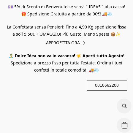
💷 5% di Sconto di Benvenuto se scrivi " IDEA5 " alla cassa!
🎁 Spedizione Gratuita a partire da 90€! 🚚💨
La Confettata senza Pensieri: Fino a 4,90 Kg spedizione fissa
a soli 5,50€ + OMAGGIO! Più Gusto, Meno Spese! 📦✨
APPROFITTA ORA
🏝️
Dolce Idea non va in vacanza!
☀️
Aperti tutto Agosto!
Spedizione a prezzo fisso per tutta l'estate. Ordina i tuoi
confetti in totale comodità! 🚚💨
0818662208