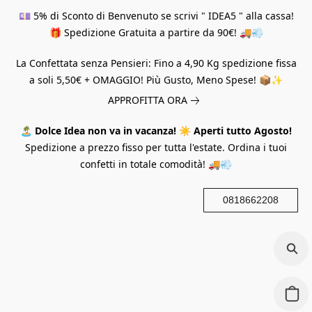
💷 5% di Sconto di Benvenuto se scrivi " IDEA5 " alla cassa!
🎁 Spedizione Gratuita a partire da 90€! 🚚💨
La Confettata senza Pensieri: Fino a 4,90 Kg spedizione fissa
a soli 5,50€ + OMAGGIO! Più Gusto, Meno Spese! 📦✨
APPROFITTA ORA
🏝️
Dolce Idea non va in vacanza!
☀️
Aperti tutto Agosto!
Spedizione a prezzo fisso per tutta l'estate. Ordina i tuoi
confetti in totale comodità! 🚚💨
0818662208