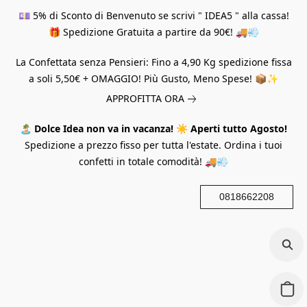
💷 5% di Sconto di Benvenuto se scrivi " IDEA5 " alla cassa!
🎁 Spedizione Gratuita a partire da 90€! 🚚💨
La Confettata senza Pensieri: Fino a 4,90 Kg spedizione fissa
a soli 5,50€ + OMAGGIO! Più Gusto, Meno Spese! 📦✨
APPROFITTA ORA
🏝️
Dolce Idea non va in vacanza!
☀️
Aperti tutto Agosto!
Spedizione a prezzo fisso per tutta l'estate. Ordina i tuoi
confetti in totale comodità! 🚚💨
0818662208