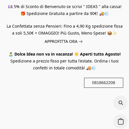
💷 5% di Sconto di Benvenuto se scrivi " IDEA5 " alla cassa!
🎁 Spedizione Gratuita a partire da 90€! 🚚💨
La Confettata senza Pensieri: Fino a 4,90 Kg spedizione fissa
a soli 5,50€ + OMAGGIO! Più Gusto, Meno Spese! 📦✨
APPROFITTA ORA
🏝️
Dolce Idea non va in vacanza!
☀️
Aperti tutto Agosto!
Spedizione a prezzo fisso per tutta l'estate. Ordina i tuoi
confetti in totale comodità! 🚚💨
0818662208