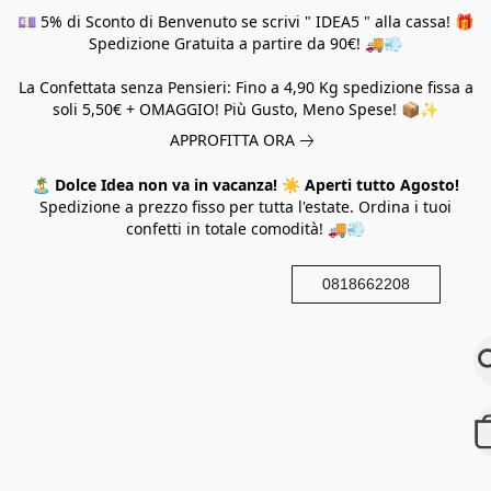
💷 5% di Sconto di Benvenuto se scrivi " IDEA5 " alla cassa! 🎁
Spedizione Gratuita a partire da 90€! 🚚💨
La Confettata senza Pensieri: Fino a 4,90 Kg spedizione fissa a
soli 5,50€ + OMAGGIO! Più Gusto, Meno Spese! 📦✨
APPROFITTA ORA
🏝️
Dolce Idea non va in vacanza!
☀️
Aperti tutto Agosto!
Spedizione a prezzo fisso per tutta l'estate. Ordina i tuoi
confetti in totale comodità! 🚚💨
0818662208