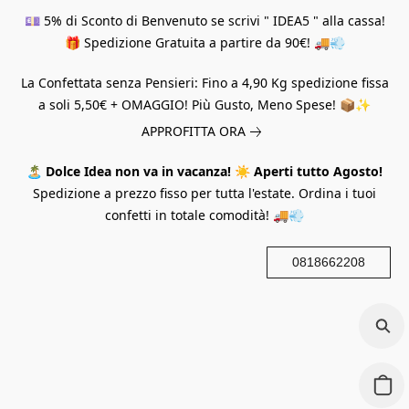
💷 5% di Sconto di Benvenuto se scrivi " IDEA5 " alla cassa!
🎁 Spedizione Gratuita a partire da 90€! 🚚💨
La Confettata senza Pensieri: Fino a 4,90 Kg spedizione fissa
a soli 5,50€ + OMAGGIO! Più Gusto, Meno Spese! 📦✨
APPROFITTA ORA
🏝️
Dolce Idea non va in vacanza!
☀️
Aperti tutto Agosto!
Spedizione a prezzo fisso per tutta l'estate. Ordina i tuoi
confetti in totale comodità! 🚚💨
0818662208