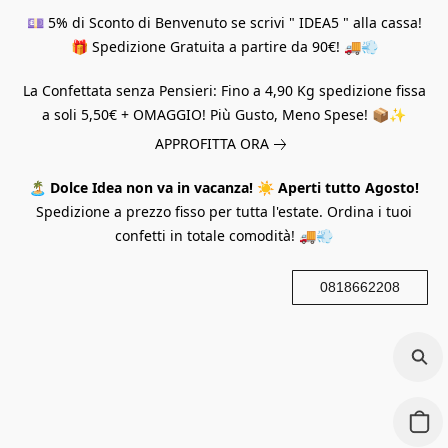
💷 5% di Sconto di Benvenuto se scrivi " IDEA5 " alla cassa!
🎁 Spedizione Gratuita a partire da 90€! 🚚💨
La Confettata senza Pensieri: Fino a 4,90 Kg spedizione fissa
a soli 5,50€ + OMAGGIO! Più Gusto, Meno Spese! 📦✨
APPROFITTA ORA
🏝️
Dolce Idea non va in vacanza!
☀️
Aperti tutto Agosto!
Spedizione a prezzo fisso per tutta l'estate. Ordina i tuoi
confetti in totale comodità! 🚚💨
0818662208