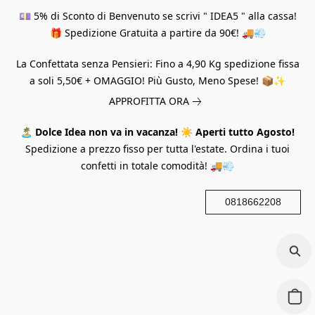
💷 5% di Sconto di Benvenuto se scrivi " IDEA5 " alla cassa!
🎁 Spedizione Gratuita a partire da 90€! 🚚💨
La Confettata senza Pensieri: Fino a 4,90 Kg spedizione fissa
a soli 5,50€ + OMAGGIO! Più Gusto, Meno Spese! 📦✨
APPROFITTA ORA
🏝️
Dolce Idea non va in vacanza!
☀️
Aperti tutto Agosto!
Spedizione a prezzo fisso per tutta l'estate. Ordina i tuoi
confetti in totale comodità! 🚚💨
0818662208