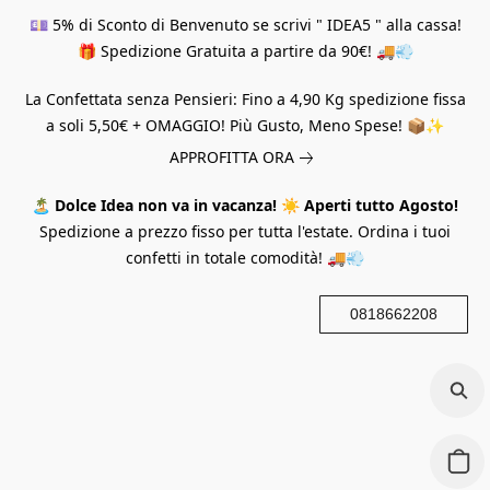
💷 5% di Sconto di Benvenuto se scrivi " IDEA5 " alla cassa!
🎁 Spedizione Gratuita a partire da 90€! 🚚💨
La Confettata senza Pensieri: Fino a 4,90 Kg spedizione fissa
a soli 5,50€ + OMAGGIO! Più Gusto, Meno Spese! 📦✨
APPROFITTA ORA
🏝️
Dolce Idea non va in vacanza!
☀️
Aperti tutto Agosto!
Spedizione a prezzo fisso per tutta l'estate. Ordina i tuoi
confetti in totale comodità! 🚚💨
0818662208