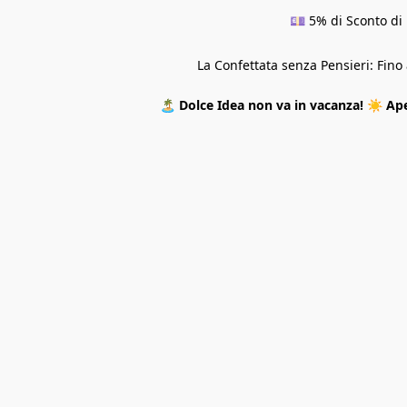
💷 5% di Sconto di 
La Confettata senza Pensieri: Fin
🏝️
Dolce Idea non va in vacanza!
☀️
Ape