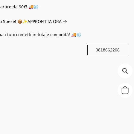
partire da 90€! 🚚💨
eno Spese! 📦✨
APPROFITTA ORA
na i tuoi confetti in totale comodità! 🚚💨
0818662208