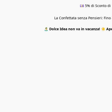
💷 5% di Sconto di 
La Confettata senza Pensieri: Fin
🏝️
Dolce Idea non va in vacanza!
☀️
Ape