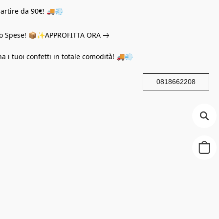
partire da 90€! 🚚💨
eno Spese! 📦✨
APPROFITTA ORA
na i tuoi confetti in totale comodità! 🚚💨
0818662208