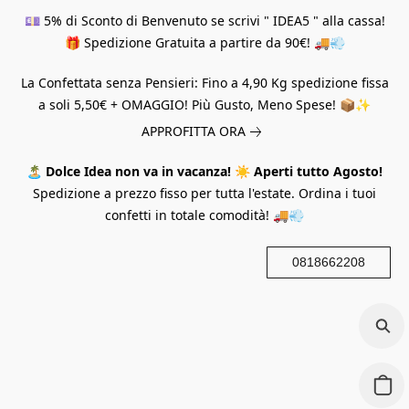
💷 5% di Sconto di Benvenuto se scrivi " IDEA5 " alla cassa!
🎁 Spedizione Gratuita a partire da 90€! 🚚💨
La Confettata senza Pensieri: Fino a 4,90 Kg spedizione fissa
a soli 5,50€ + OMAGGIO! Più Gusto, Meno Spese! 📦✨
APPROFITTA ORA
🏝️
Dolce Idea non va in vacanza!
☀️
Aperti tutto Agosto!
Spedizione a prezzo fisso per tutta l'estate. Ordina i tuoi
confetti in totale comodità! 🚚💨
0818662208