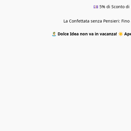
💷 5% di Sconto di 
La Confettata senza Pensieri: Fin
🏝️
Dolce Idea non va in vacanza!
☀️
Ape