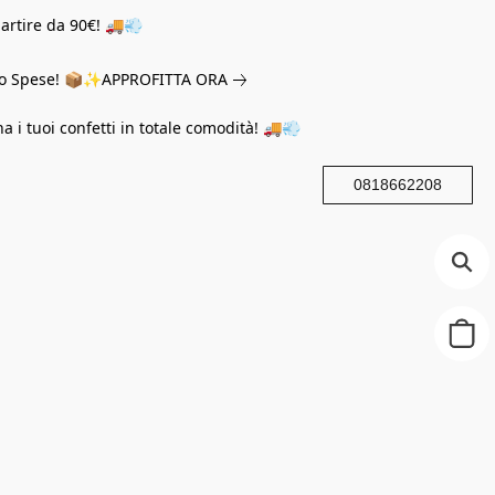
partire da 90€! 🚚💨
eno Spese! 📦✨
APPROFITTA ORA
na i tuoi confetti in totale comodità! 🚚💨
0818662208