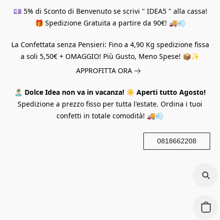
💷 5% di Sconto di Benvenuto se scrivi " IDEA5 " alla cassa!
🎁 Spedizione Gratuita a partire da 90€! 🚚💨
La Confettata senza Pensieri: Fino a 4,90 Kg spedizione fissa
a soli 5,50€ + OMAGGIO! Più Gusto, Meno Spese! 📦✨
APPROFITTA ORA
🏝️
Dolce Idea non va in vacanza!
☀️
Aperti tutto Agosto!
Spedizione a prezzo fisso per tutta l'estate. Ordina i tuoi
confetti in totale comodità! 🚚💨
0818662208