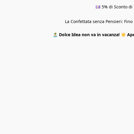
💷 5% di Sconto di 
La Confettata senza Pensieri: Fin
🏝️
Dolce Idea non va in vacanza!
☀️
Ape