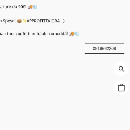
partire da 90€! 🚚💨
eno Spese! 📦✨
APPROFITTA ORA
na i tuoi confetti in totale comodità! 🚚💨
0818662208