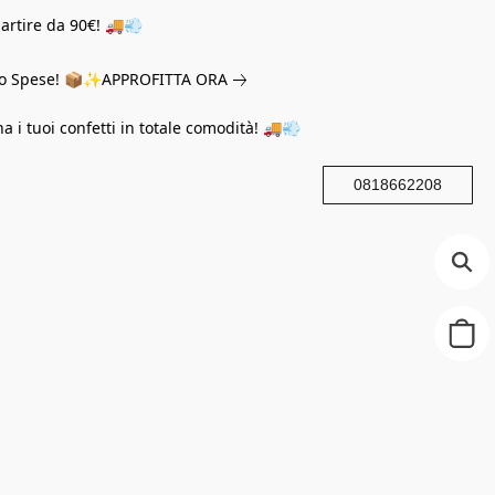
partire da 90€! 🚚💨
eno Spese! 📦✨
APPROFITTA ORA
na i tuoi confetti in totale comodità! 🚚💨
0818662208