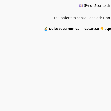
💷 5% di Sconto di 
La Confettata senza Pensieri: Fin
🏝️
Dolce Idea non va in vacanza!
☀️
Ape