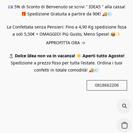
💷 5% di Sconto di Benvenuto se scrivi " IDEA5 " alla cassa!
🎁 Spedizione Gratuita a partire da 90€! 🚚💨
La Confettata senza Pensieri: Fino a 4,90 Kg spedizione fissa
a soli 5,50€ + OMAGGIO! Più Gusto, Meno Spese! 📦✨
APPROFITTA ORA
🏝️
Dolce Idea non va in vacanza!
☀️
Aperti tutto Agosto!
Spedizione a prezzo fisso per tutta l'estate. Ordina i tuoi
confetti in totale comodità! 🚚💨
0818662208