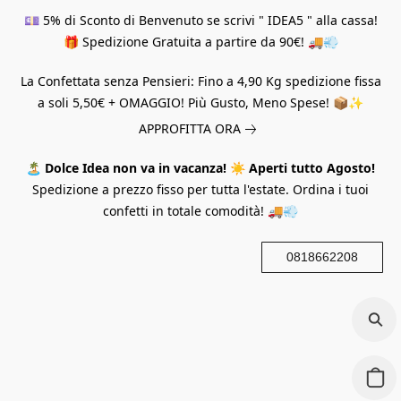
💷 5% di Sconto di Benvenuto se scrivi " IDEA5 " alla cassa!
🎁 Spedizione Gratuita a partire da 90€! 🚚💨
La Confettata senza Pensieri: Fino a 4,90 Kg spedizione fissa
a soli 5,50€ + OMAGGIO! Più Gusto, Meno Spese! 📦✨
APPROFITTA ORA
🏝️
Dolce Idea non va in vacanza!
☀️
Aperti tutto Agosto!
Spedizione a prezzo fisso per tutta l'estate. Ordina i tuoi
confetti in totale comodità! 🚚💨
0818662208