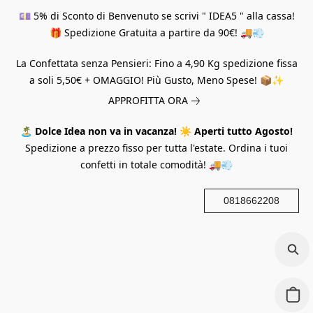
💷 5% di Sconto di Benvenuto se scrivi " IDEA5 " alla cassa!
🎁 Spedizione Gratuita a partire da 90€! 🚚💨
La Confettata senza Pensieri: Fino a 4,90 Kg spedizione fissa
a soli 5,50€ + OMAGGIO! Più Gusto, Meno Spese! 📦✨
APPROFITTA ORA
🏝️
Dolce Idea non va in vacanza!
☀️
Aperti tutto Agosto!
Spedizione a prezzo fisso per tutta l'estate. Ordina i tuoi
confetti in totale comodità! 🚚💨
0818662208