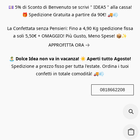
💷 5% di Sconto di Benvenuto se scrivi " IDEA5 " alla cassa!
🎁 Spedizione Gratuita a partire da 90€! 🚚💨
La Confettata senza Pensieri: Fino a 4,90 Kg spedizione fissa
a soli 5,50€ + OMAGGIO! Più Gusto, Meno Spese! 📦✨
APPROFITTA ORA
🏝️
Dolce Idea non va in vacanza!
☀️
Aperti tutto Agosto!
Spedizione a prezzo fisso per tutta l'estate. Ordina i tuoi
confetti in totale comodità! 🚚💨
0818662208