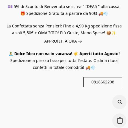
💷 5% di Sconto di Benvenuto se scrivi " IDEA5 " alla cassa!
🎁 Spedizione Gratuita a partire da 90€! 🚚💨
La Confettata senza Pensieri: Fino a 4,90 Kg spedizione fissa
a soli 5,50€ + OMAGGIO! Più Gusto, Meno Spese! 📦✨
APPROFITTA ORA
🏝️
Dolce Idea non va in vacanza!
☀️
Aperti tutto Agosto!
Spedizione a prezzo fisso per tutta l'estate. Ordina i tuoi
confetti in totale comodità! 🚚💨
0818662208