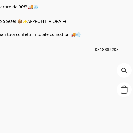
partire da 90€! 🚚💨
eno Spese! 📦✨
APPROFITTA ORA
na i tuoi confetti in totale comodità! 🚚💨
0818662208