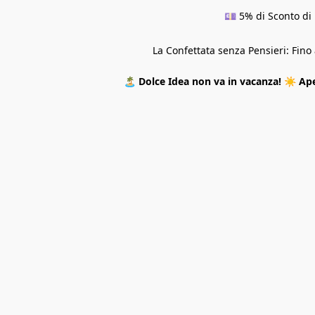
💷 5% di Sconto di 
La Confettata senza Pensieri: Fin
🏝️
Dolce Idea non va in vacanza!
☀️
Ape