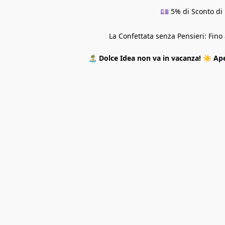
💷 5% di Sconto di 
La Confettata senza Pensieri: Fin
🏝️
Dolce Idea non va in vacanza!
☀️
Ape