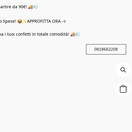
partire da 90€! 🚚💨
eno Spese! 📦✨
APPROFITTA ORA
na i tuoi confetti in totale comodità! 🚚💨
0818662208