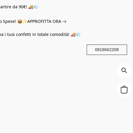
partire da 90€! 🚚💨
eno Spese! 📦✨
APPROFITTA ORA
na i tuoi confetti in totale comodità! 🚚💨
0818662208