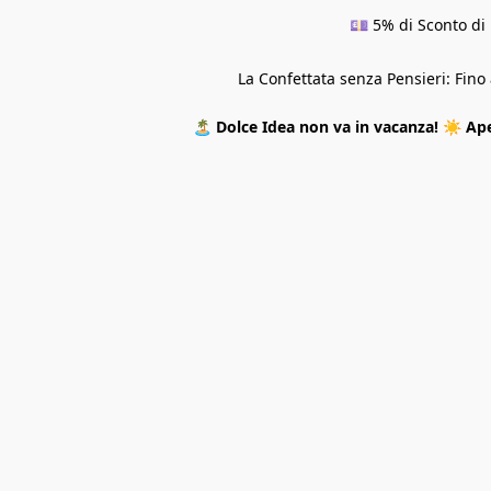
💷 5% di Sconto di 
La Confettata senza Pensieri: Fin
🏝️
Dolce Idea non va in vacanza!
☀️
Ape