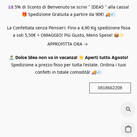
💷 5% di Sconto di Benvenuto se scrivi " IDEA5 " alla cassa!
🎁 Spedizione Gratuita a partire da 90€! 🚚💨
La Confettata senza Pensieri: Fino a 4,90 Kg spedizione fissa
a soli 5,50€ + OMAGGIO! Più Gusto, Meno Spese! 📦✨
APPROFITTA ORA
🏝️
Dolce Idea non va in vacanza!
☀️
Aperti tutto Agosto!
Spedizione a prezzo fisso per tutta l'estate. Ordina i tuoi
confetti in totale comodità! 🚚💨
0818662208