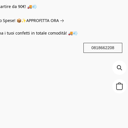
partire da 90€! 🚚💨
eno Spese! 📦✨
APPROFITTA ORA
na i tuoi confetti in totale comodità! 🚚💨
0818662208