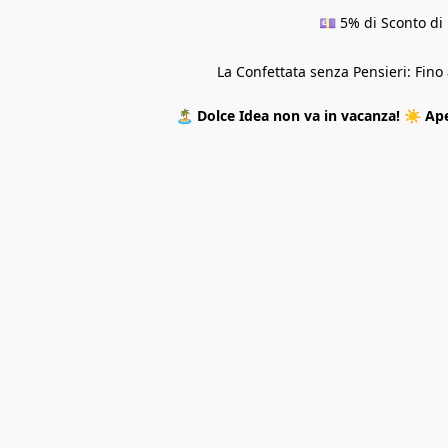
💷 5% di Sconto di 
La Confettata senza Pensieri: Fin
🏝️
Dolce Idea non va in vacanza!
☀️
Ape