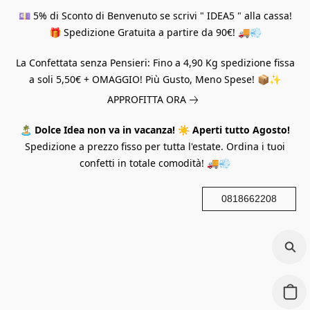
💷 5% di Sconto di Benvenuto se scrivi " IDEA5 " alla cassa!
🎁 Spedizione Gratuita a partire da 90€! 🚚💨
La Confettata senza Pensieri: Fino a 4,90 Kg spedizione fissa
a soli 5,50€ + OMAGGIO! Più Gusto, Meno Spese! 📦✨
APPROFITTA ORA
🏝️
Dolce Idea non va in vacanza!
☀️
Aperti tutto Agosto!
Spedizione a prezzo fisso per tutta l'estate. Ordina i tuoi
confetti in totale comodità! 🚚💨
0818662208