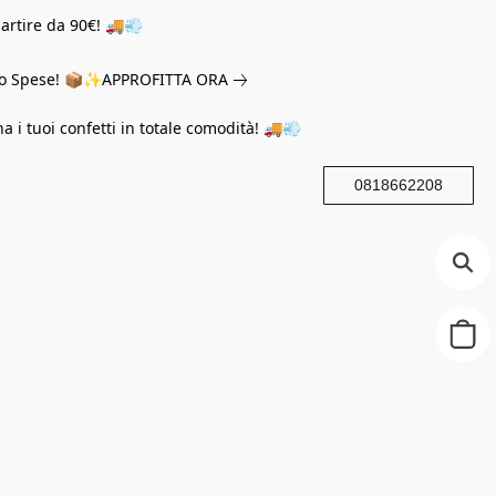
partire da 90€! 🚚💨
eno Spese! 📦✨
APPROFITTA ORA
na i tuoi confetti in totale comodità! 🚚💨
0818662208