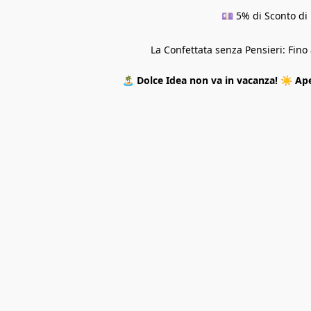
💷 5% di Sconto di 
La Confettata senza Pensieri: Fin
🏝️
Dolce Idea non va in vacanza!
☀️
Ape