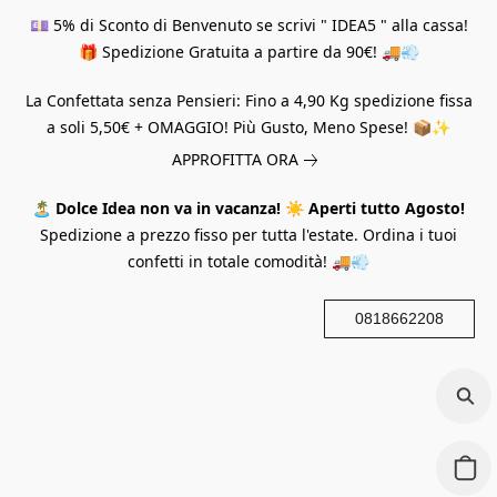
💷 5% di Sconto di Benvenuto se scrivi " IDEA5 " alla cassa!
🎁 Spedizione Gratuita a partire da 90€! 🚚💨
La Confettata senza Pensieri: Fino a 4,90 Kg spedizione fissa
a soli 5,50€ + OMAGGIO! Più Gusto, Meno Spese! 📦✨
APPROFITTA ORA
🏝️
Dolce Idea non va in vacanza!
☀️
Aperti tutto Agosto!
Spedizione a prezzo fisso per tutta l'estate. Ordina i tuoi
confetti in totale comodità! 🚚💨
0818662208