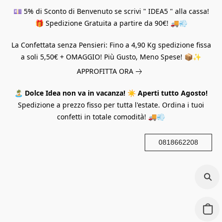
💷 5% di Sconto di Benvenuto se scrivi " IDEA5 " alla cassa!
🎁 Spedizione Gratuita a partire da 90€! 🚚💨
La Confettata senza Pensieri: Fino a 4,90 Kg spedizione fissa
a soli 5,50€ + OMAGGIO! Più Gusto, Meno Spese! 📦✨
APPROFITTA ORA
🏝️
Dolce Idea non va in vacanza!
☀️
Aperti tutto Agosto!
Spedizione a prezzo fisso per tutta l'estate. Ordina i tuoi
confetti in totale comodità! 🚚💨
0818662208