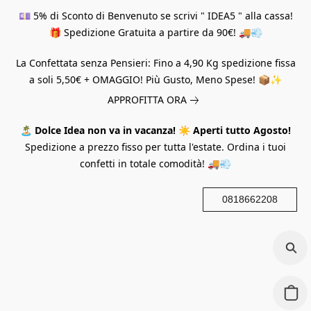
💷 5% di Sconto di Benvenuto se scrivi " IDEA5 " alla cassa!
🎁 Spedizione Gratuita a partire da 90€! 🚚💨
La Confettata senza Pensieri: Fino a 4,90 Kg spedizione fissa
a soli 5,50€ + OMAGGIO! Più Gusto, Meno Spese! 📦✨
APPROFITTA ORA
🏝️
Dolce Idea non va in vacanza!
☀️
Aperti tutto Agosto!
Spedizione a prezzo fisso per tutta l'estate. Ordina i tuoi
confetti in totale comodità! 🚚💨
0818662208