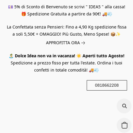
💷 5% di Sconto di Benvenuto se scrivi " IDEA5 " alla cassa!
🎁 Spedizione Gratuita a partire da 90€! 🚚💨
La Confettata senza Pensieri: Fino a 4,90 Kg spedizione fissa
a soli 5,50€ + OMAGGIO! Più Gusto, Meno Spese! 📦✨
APPROFITTA ORA
🏝️
Dolce Idea non va in vacanza!
☀️
Aperti tutto Agosto!
Spedizione a prezzo fisso per tutta l'estate. Ordina i tuoi
confetti in totale comodità! 🚚💨
0818662208