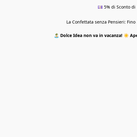
💷 5% di Sconto di 
La Confettata senza Pensieri: Fin
🏝️
Dolce Idea non va in vacanza!
☀️
Ape