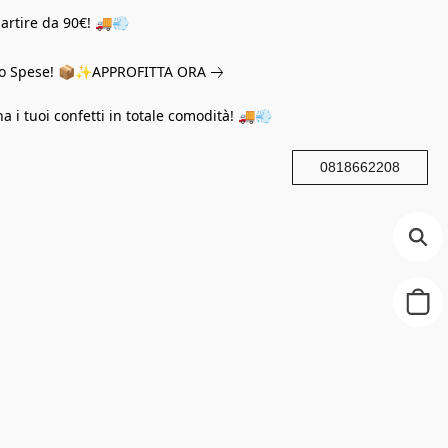
partire da 90€! 🚚💨
eno Spese! 📦✨
APPROFITTA ORA
na i tuoi confetti in totale comodità! 🚚💨
0818662208