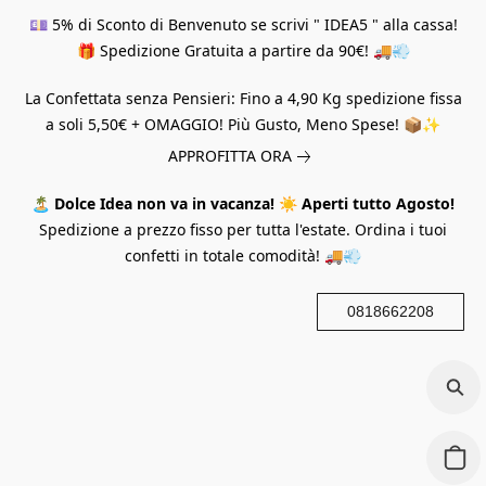
💷 5% di Sconto di Benvenuto se scrivi " IDEA5 " alla cassa!
🎁 Spedizione Gratuita a partire da 90€! 🚚💨
La Confettata senza Pensieri: Fino a 4,90 Kg spedizione fissa
a soli 5,50€ + OMAGGIO! Più Gusto, Meno Spese! 📦✨
APPROFITTA ORA
🏝️
Dolce Idea non va in vacanza!
☀️
Aperti tutto Agosto!
Spedizione a prezzo fisso per tutta l'estate. Ordina i tuoi
confetti in totale comodità! 🚚💨
0818662208