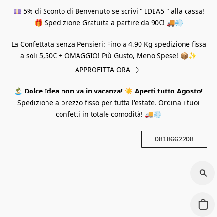
💷 5% di Sconto di Benvenuto se scrivi " IDEA5 " alla cassa!
🎁 Spedizione Gratuita a partire da 90€! 🚚💨
La Confettata senza Pensieri: Fino a 4,90 Kg spedizione fissa
a soli 5,50€ + OMAGGIO! Più Gusto, Meno Spese! 📦✨
APPROFITTA ORA
🏝️
Dolce Idea non va in vacanza!
☀️
Aperti tutto Agosto!
Spedizione a prezzo fisso per tutta l'estate. Ordina i tuoi
confetti in totale comodità! 🚚💨
0818662208