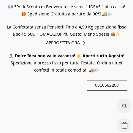
💷 5% di Sconto di Benvenuto se scrivi " IDEA5 " alla cassa!
🎁 Spedizione Gratuita a partire da 90€! 🚚💨
La Confettata senza Pensieri: Fino a 4,90 Kg spedizione fissa
a soli 5,50€ + OMAGGIO! Più Gusto, Meno Spese! 📦✨
APPROFITTA ORA
🏝️
Dolce Idea non va in vacanza!
☀️
Aperti tutto Agosto!
Spedizione a prezzo fisso per tutta l'estate. Ordina i tuoi
confetti in totale comodità! 🚚💨
0818662208