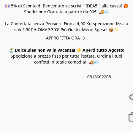
💷 5% di Sconto di Benvenuto se scrivi " IDEA5 " alla cassa! 🎁
Spedizione Gratuita a partire da 90€! 🚚💨
La Confettata senza Pensieri: Fino a 4,90 Kg spedizione fissa a
soli 5,50€ + OMAGGIO! Più Gusto, Meno Spese! 📦✨
APPROFITTA ORA
🏝️
Dolce Idea non va in vacanza!
☀️
Aperti tutto Agosto!
Spedizione a prezzo fisso per tutta l'estate. Ordina i tuoi
confetti in totale comodità! 🚚💨
0818662208