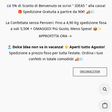
💷 5% di Sconto di Benvenuto se scrivi " IDEA5 " alla cassa!
🎁 Spedizione Gratuita a partire da 90€! 🚚💨
La Confettata senza Pensieri: Fino a 4,90 Kg spedizione fissa
a soli 5,50€ + OMAGGIO! Più Gusto, Meno Spese! 📦✨
APPROFITTA ORA
🏝️
Dolce Idea non va in vacanza!
☀️
Aperti tutto Agosto!
Spedizione a prezzo fisso per tutta l'estate. Ordina i tuoi
confetti in totale comodità! 🚚💨
0818662208