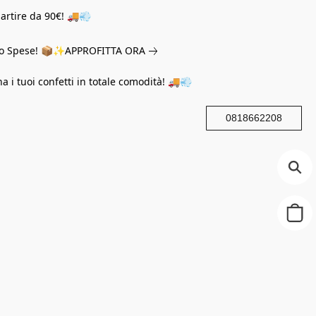
partire da 90€! 🚚💨
eno Spese! 📦✨
APPROFITTA ORA
na i tuoi confetti in totale comodità! 🚚💨
0818662208