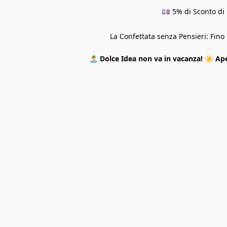
💷 5% di Sconto di 
La Confettata senza Pensieri: Fin
🏝️
Dolce Idea non va in vacanza!
☀️
Ape