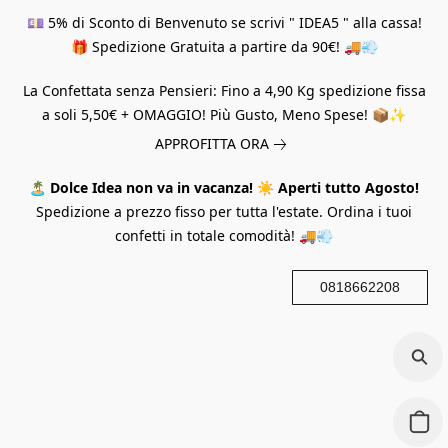
💷 5% di Sconto di Benvenuto se scrivi " IDEA5 " alla cassa!
🎁 Spedizione Gratuita a partire da 90€! 🚚💨
La Confettata senza Pensieri: Fino a 4,90 Kg spedizione fissa
a soli 5,50€ + OMAGGIO! Più Gusto, Meno Spese! 📦✨
APPROFITTA ORA
🏝️
Dolce Idea non va in vacanza!
☀️
Aperti tutto Agosto!
Spedizione a prezzo fisso per tutta l'estate. Ordina i tuoi
confetti in totale comodità! 🚚💨
0818662208