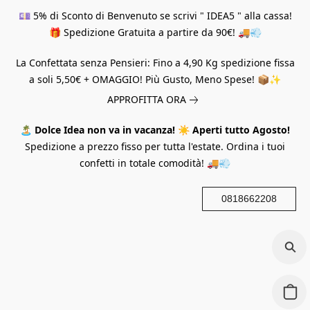
💷 5% di Sconto di Benvenuto se scrivi " IDEA5 " alla cassa!
🎁 Spedizione Gratuita a partire da 90€! 🚚💨
La Confettata senza Pensieri: Fino a 4,90 Kg spedizione fissa
a soli 5,50€ + OMAGGIO! Più Gusto, Meno Spese! 📦✨
APPROFITTA ORA
🏝️
Dolce Idea non va in vacanza!
☀️
Aperti tutto Agosto!
Spedizione a prezzo fisso per tutta l'estate. Ordina i tuoi
confetti in totale comodità! 🚚💨
0818662208