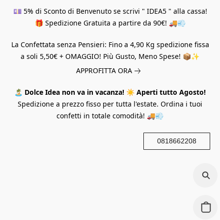
💷 5% di Sconto di Benvenuto se scrivi " IDEA5 " alla cassa!
🎁 Spedizione Gratuita a partire da 90€! 🚚💨
La Confettata senza Pensieri: Fino a 4,90 Kg spedizione fissa
a soli 5,50€ + OMAGGIO! Più Gusto, Meno Spese! 📦✨
APPROFITTA ORA
🏝️
Dolce Idea non va in vacanza!
☀️
Aperti tutto Agosto!
Spedizione a prezzo fisso per tutta l'estate. Ordina i tuoi
confetti in totale comodità! 🚚💨
0818662208