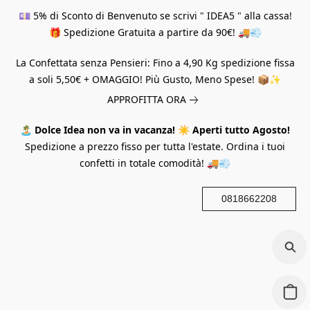
💷 5% di Sconto di Benvenuto se scrivi " IDEA5 " alla cassa!
🎁 Spedizione Gratuita a partire da 90€! 🚚💨
La Confettata senza Pensieri: Fino a 4,90 Kg spedizione fissa
a soli 5,50€ + OMAGGIO! Più Gusto, Meno Spese! 📦✨
APPROFITTA ORA
🏝️
Dolce Idea non va in vacanza!
☀️
Aperti tutto Agosto!
Spedizione a prezzo fisso per tutta l'estate. Ordina i tuoi
confetti in totale comodità! 🚚💨
0818662208