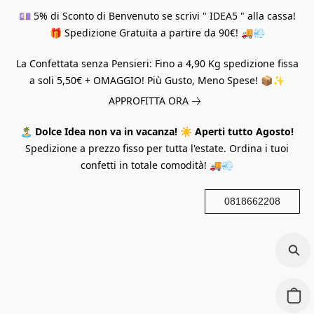
💷 5% di Sconto di Benvenuto se scrivi " IDEA5 " alla cassa!
🎁 Spedizione Gratuita a partire da 90€! 🚚💨
La Confettata senza Pensieri: Fino a 4,90 Kg spedizione fissa
a soli 5,50€ + OMAGGIO! Più Gusto, Meno Spese! 📦✨
APPROFITTA ORA
🏝️
Dolce Idea non va in vacanza!
☀️
Aperti tutto Agosto!
Spedizione a prezzo fisso per tutta l'estate. Ordina i tuoi
confetti in totale comodità! 🚚💨
0818662208