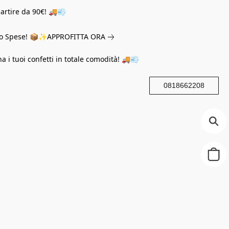
partire da 90€! 🚚💨
eno Spese! 📦✨
APPROFITTA ORA
na i tuoi confetti in totale comodità! 🚚💨
0818662208