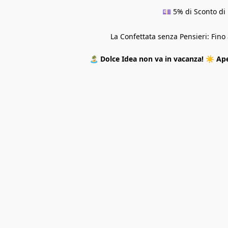
💷 5% di Sconto di 
La Confettata senza Pensieri: Fin
🏝️
Dolce Idea non va in vacanza!
☀️
Ape